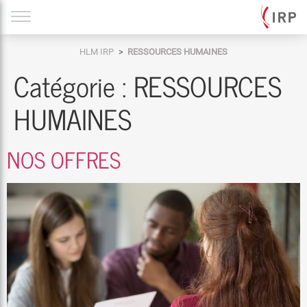
Aller
au
contenu
HLM IRP
RESSOURCES HUMAINES
Catégorie :
RESSOURCES
HUMAINES
NOS OFFRES