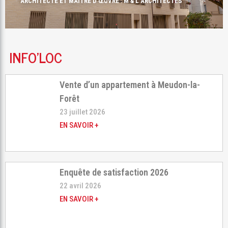
VIGNERON & PARTENAIRES
ARCHITECTE ET MAÎTRE D'ŒUVRE : M & L ARCHITECTES
INFO'LOC
Vente d’un appartement à Meudon-la-
Forêt
23 juillet 2026
EN SAVOIR +
Enquête de satisfaction 2026
22 avril 2026
EN SAVOIR +