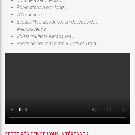
Douche à zéro ressaut ;
Robinetterie à bec long ;
WC surélevé ;
Espace libre disponible en dessous des
éviers/lavabos ;
Volets roulants électriques ;
Prises de courant entre 90 cm et 1m20.
CETTE RÉSIDENCE VOUS INTÉRESSE ?