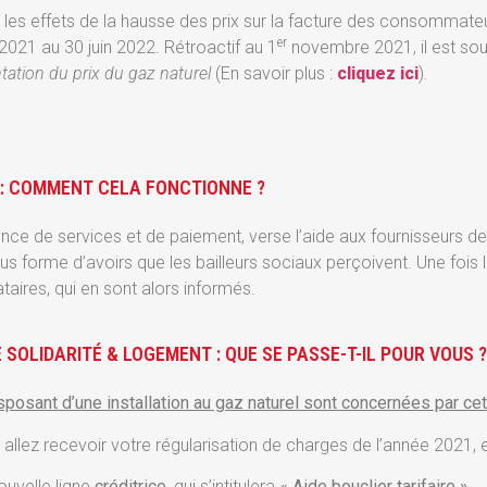
r les effets de la hausse des prix sur la facture des consommateurs
er
21 au 30 juin 2022. Rétroactif au 1
novembre 2021, il est sou
ntation du prix du gaz naturel
(En savoir plus :
cliquez ici
)
.
E : COMMENT CELA FONCTIONNE ?
Agence de services et de paiement, verse l’aide aux fournisseurs 
us forme d’avoirs que les bailleurs sociaux perçoivent. Une fois l
aires, qui en sont alors informés.
E SOLIDARITÉ & LOGEMENT : QUE SE PASSE-T-IL POUR VOUS ?
posant d’une installation au gaz naturel sont concernées par ce
allez recevoir votre régularisation de charges de l’année 2021,
nouvelle ligne
créditrice
, qui s’intitulera
« Aide bouclier tarifaire ».