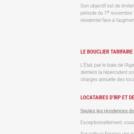
Son objectif est de limite
er
période du 1
novembre 20
résidentiel face à l’augme
LE BOUCLIER TARIFAIR
L’État, par le biais de l’
derniers la répercutent so
charges annuelle des locat
LOCATAIRES D'IRP ET D
Seules les résidences dis
Exceptionnellement, vous 
Sur celle-ci figurera une 