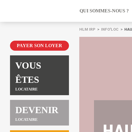
QUI SOMMES-NOUS ?
HLM IRP
INFO'LOC
HAU
PAYER SON LOYER
VOUS
ÊTES
LOCATAIRE
DEVENIR
LOCATAIRE
HAU