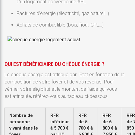
d’un logement conventionné APL
Factures d’énergie (électricité, gaz naturel…)
Achats de combustible (bois, fioul, GPL…)
QUI EST BÉNÉFICIAIRE DU CHÈQUE ÉNERGIE ?
Le chèque énergie est attribué par l’Etat en fonction de la
composition de votre foyer et de vos revenus. Pour
vérifier votre éligibilité et le montant de l’aide qui vous
est attribuée, référez-vous au tableau ci-dessous.
Nombre de
RFR
RFR
RFR
RFR
personne
inférieur
de 5
de 6
de 
vivant dans le
à 5 700 €
700 € à
800 € à
850 
foyer
par UC
6 800 €
7 850 €
11 